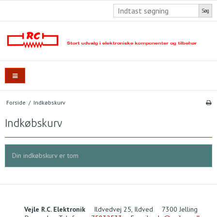
Søg
Forside
/
Indkøbskurv
Indkøbskurv
Din indkøbskurv er tom
Vejle R.C. Elektronik
Ildvedvej 25, Ildved
7300 Jelling