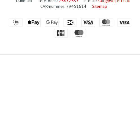
Danmark
Telefonnr.
:
75832533
E-mail
:
salg@vejle-rc.dk
CVR-nummer
:
79451614
Sitemap