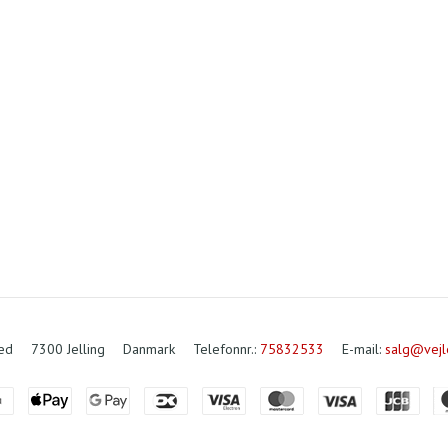
ved
7300 Jelling
Danmark
Telefonnr.
:
75832533
E-mail
:
salg@vejl