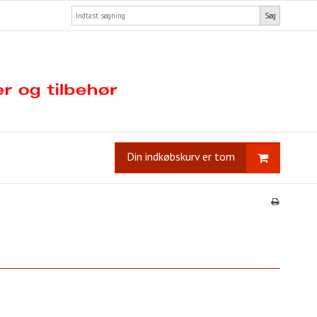
Søg
Din indkøbskurv er tom