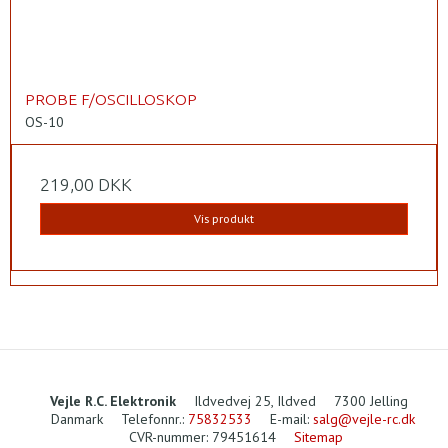
PROBE F/OSCILLOSKOP
OS-10
219,00 DKK
Vis produkt
Vejle R.C. Elektronik
Ildvedvej 25, Ildved
7300 Jelling
Danmark
Telefonnr.
:
75832533
E-mail
:
salg@vejle-rc.dk
CVR-nummer
:
79451614
Sitemap