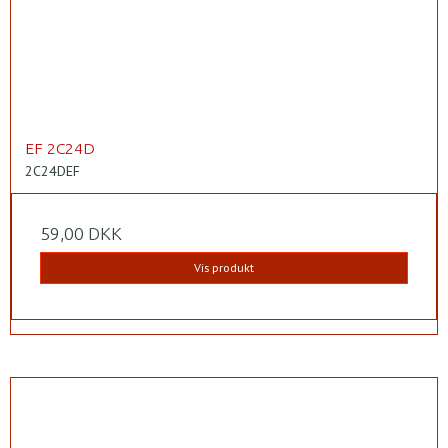
EF 2C24D
2C24DEF
59,00 DKK
Vis produkt