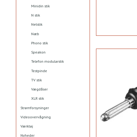
Minidin stik
N stik
Netstik
Næb
Phono stik
Speakon
Telefon modularstik
Testpinde
TV stik
Vægdåser
XLR stik
Strømforsyninger
Videoovervågning
Værktøj
Nyheder