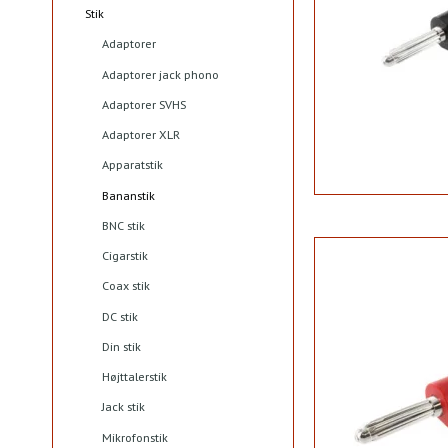
Stik
Adaptorer
Adaptorer jack phono
Adaptorer SVHS
Adaptorer XLR
Apparatstik
Bananstik
BNC stik
Cigarstik
Coax stik
DC stik
Din stik
Højttalerstik
Jack stik
Mikrofonstik