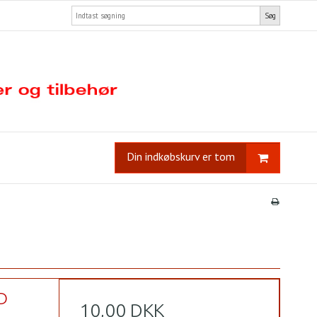
Søg
Din indkøbskurv er tom
D
10,00 DKK