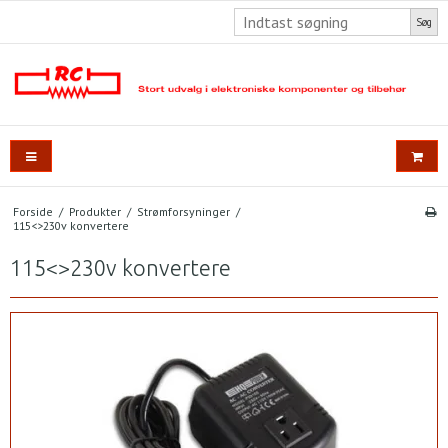
Søg
Forside
/
Produkter
/
Strømforsyninger
/
115<>230v konvertere
115<>230v konvertere