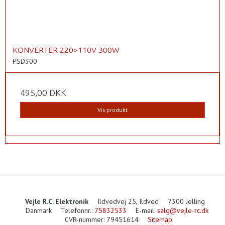
KONVERTER 220>110V 300W
PSD300
495,00 DKK
Vis produkt
Vejle R.C. Elektronik
Ildvedvej 25, Ildved
7300 Jelling
Danmark
Telefonnr.
:
75832533
E-mail
:
salg@vejle-rc.dk
CVR-nummer
:
79451614
Sitemap