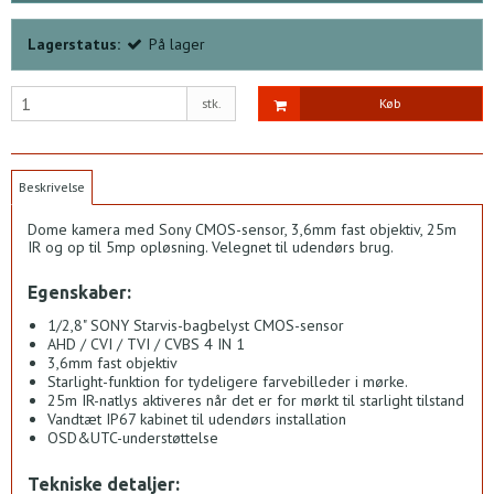
Lagerstatus:
På lager
stk.
Køb
Beskrivelse
Dome kamera med Sony CMOS-sensor, 3,6mm fast objektiv, 25m
IR og op til 5mp opløsning. Velegnet til udendørs brug.
Egenskaber:
1/2,8" SONY Starvis-bagbelyst CMOS-sensor
AHD / CVI / TVI / CVBS 4 IN 1
3,6mm fast objektiv
Starlight-funktion for tydeligere farvebilleder i mørke.
25m IR-natlys aktiveres når det er for mørkt til starlight tilstand
Vandtæt IP67 kabinet til udendørs installation
OSD&UTC-understøttelse
Tekniske detaljer: