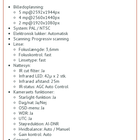
Billedopløsning:
5 mp@2592x1944px
4 mp@2560x1440px
2 mp@1920x1080px
System: PAL / NTSC
Elektronisk lukker: Automatisk
Scanning: Progressiv scanning
Linse:
Fokuslængde: 3,6mm
Fokuskontrol: fast
Linsetype: fast
Nattesyn:
IR cut filter: Ja
Infrarød LED: 42µ x 2 stk.
Infrarød afstand: 25m
IR-status: AGC Auto Control
Kameraets funktioner:
Starlight-funktion: Ja
Dag/nat: Ja/Nej
OSD-menu: Ja
WDR: Ja
UTC: Ja
Støjreduktion: AI-DNR
Hvidbalance: Auto / Manuel
Gain kontrol: Auto
Generel: