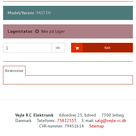
Model/Varenr.:
MOT3N
Lagerstatus:
Ikke på lager
stk.
Køb
Beskrivelse
Vejle R.C. Elektronik
Ildvedvej 25, Ildved
7300 Jelling
Danmark
Telefonnr.
:
75832533
E-mail
:
salg@vejle-rc.dk
CVR-nummer
:
79451614
Sitemap