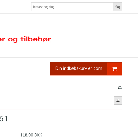
Søg
Din indkøbskurv er tom
61
118,00 DKK