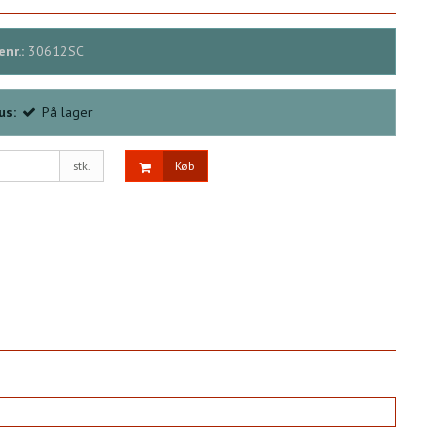
nr.:
30612SC
us:
På lager
stk.
Køb