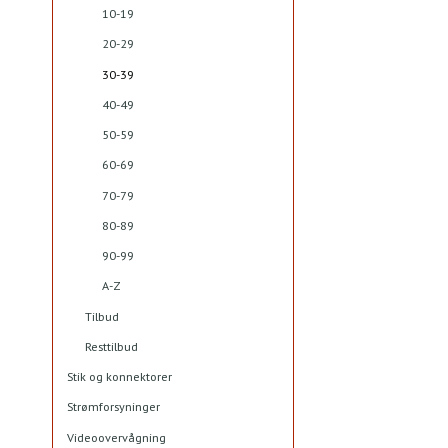
10-19
20-29
30-39
40-49
50-59
60-69
70-79
80-89
90-99
A-Z
Tilbud
Resttilbud
Stik og konnektorer
Strømforsyninger
Videoovervågning