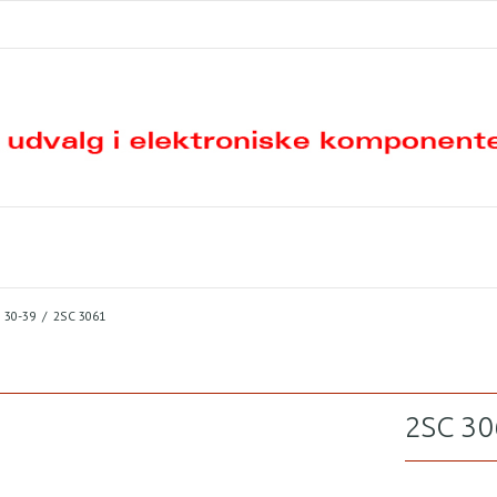
30-39
/
2SC 3061
2SC 30