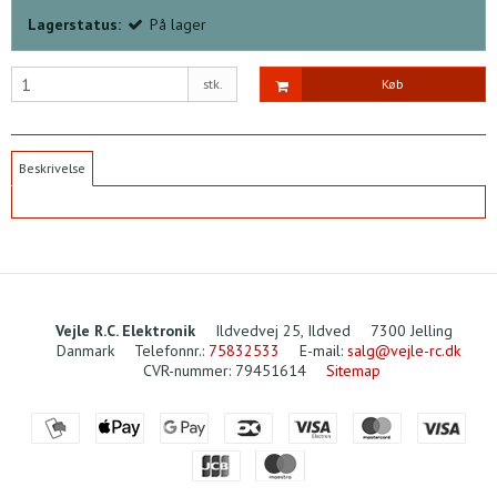
Lagerstatus:
På lager
stk.
Køb
Beskrivelse
Vejle R.C. Elektronik
Ildvedvej 25, Ildved
7300 Jelling
Danmark
Telefonnr.
:
75832533
E-mail
:
salg@vejle-rc.dk
CVR-nummer
:
79451614
Sitemap