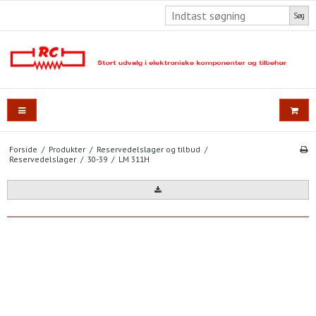
Søg
Forside
/
Produkter
/
Reservedelslager og tilbud
/
Reservedelslager
/
30-39
/
LM 311H