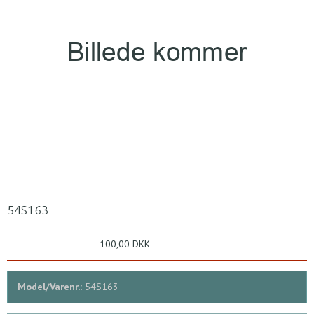
54S163
100,00 DKK
Model/Varenr.:
54S163