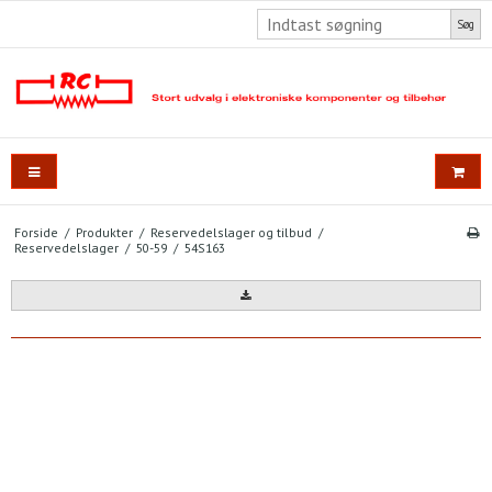
Søg
Forside
/
Produkter
/
Reservedelslager og tilbud
/
Reservedelslager
/
50-59
/
54S163