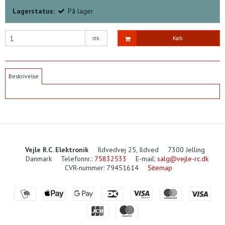
Lagerstatus:
På lager
stk.
Køb
Beskrivelse
Vejle R.C. Elektronik
Ildvedvej 25, Ildved
7300 Jelling
Danmark
Telefonnr.
:
75832533
E-mail
:
salg@vejle-rc.dk
CVR-nummer
:
79451614
Sitemap