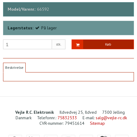
Model/Varenr.:
66592
Lagerstatus:
På lager
stk.
Køb
Beskrivelse
Vejle R.C. Elektronik
Ildvedvej 25, Ildved
7300 Jelling
Danmark
Telefonnr.
:
75832533
E-mail
:
salg@vejle-rc.dk
CVR-nummer
:
79451614
Sitemap