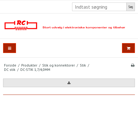
Søg
Forside
/
Produkter
/
Stik og konnektorer
/
Stik
/
DC stik
/
DC-STIK 1,7/4,0MM