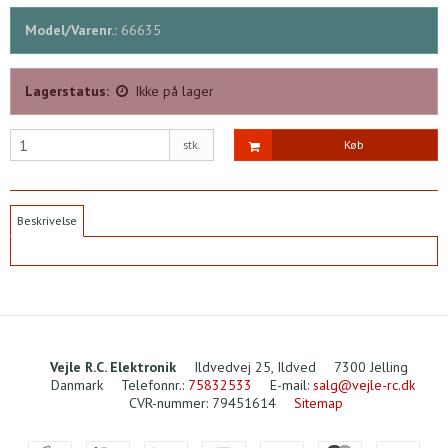
Model/Varenr.:
66635
Lagerstatus:
Ikke på lager
stk.
Køb
Beskrivelse
Vejle R.C. Elektronik
Ildvedvej 25, Ildved
7300 Jelling
Danmark
Telefonnr.
:
75832533
E-mail
:
salg@vejle-rc.dk
CVR-nummer
:
79451614
Sitemap