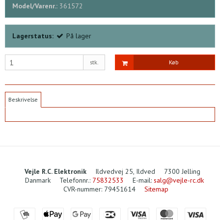
Model/Varenr.:
361572
Lagerstatus:
På lager
stk.
Køb
Beskrivelse
Vejle R.C. Elektronik
Ildvedvej 25, Ildved
7300 Jelling
Danmark
Telefonnr.
:
75832533
E-mail
:
salg@vejle-rc.dk
CVR-nummer
:
79451614
Sitemap