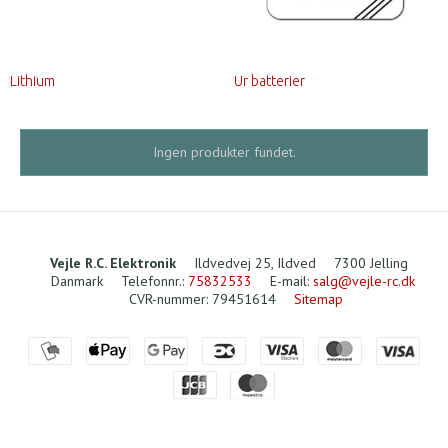
Lithium
Ur batterier
Ingen produkter fundet.
Vejle R.C. Elektronik
Ildvedvej 25, Ildved
7300 Jelling
Danmark
Telefonnr.
:
75832533
E-mail
:
salg@vejle-rc.dk
CVR-nummer
:
79451614
Sitemap