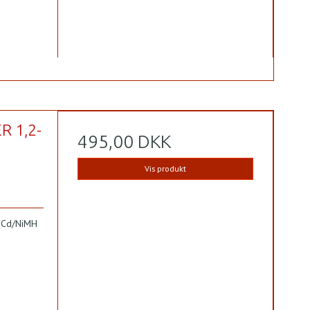
R 1,2-
495,00 DKK
Vis produkt
NiCd/NiMH