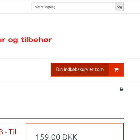
Søg
Din indkøbskurv er tom
 - Til
159,00 DKK