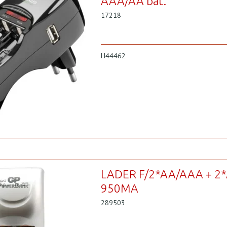
AAA/AA bat.
17218
H44462
LADER F/2*AA/AAA + 2
950MA
289503