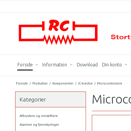
Forside
Information
Download
Din konto
Forside
/
Produkter
/
Komponenter
/
IC-kredse
/
Microcontrolere
Microc
Kategorier
Afbrydere og omskiftere
Alarmer og fjernstyringer