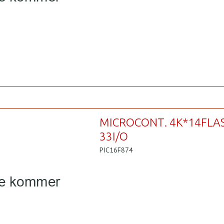
MICROCONT. 4K*14FLA
33I/O
PIC16F874