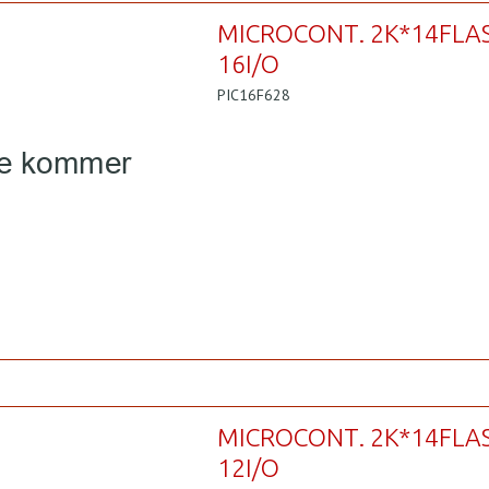
MICROCONT. 2K*14FLA
16I/O
PIC16F628
MICROCONT. 2K*14FLA
12I/O