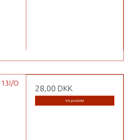
13I/O
28,00 DKK
Vis produkt