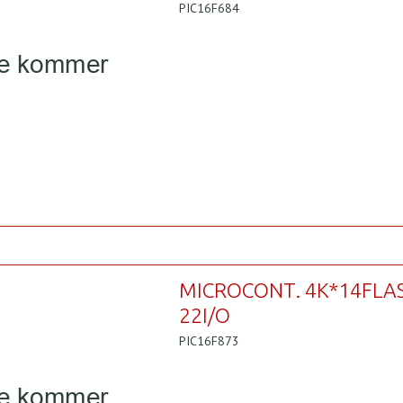
PIC16F684
MICROCONT. 4K*14FLA
22I/O
PIC16F873