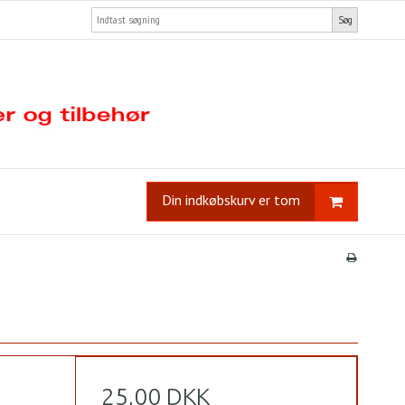
Søg
Din indkøbskurv er tom
25,00 DKK