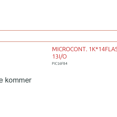
MICROCONT. 1K*14FLA
13I/O
PIC16F84