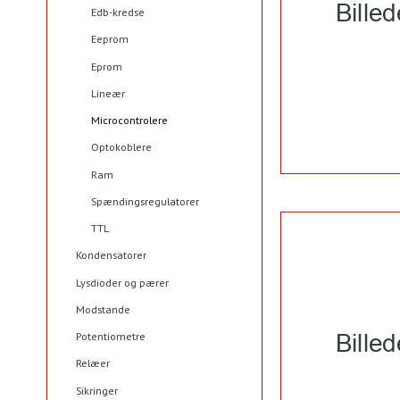
Edb-kredse
Eeprom
Eprom
Lineær
Microcontrolere
Optokoblere
Ram
Spændingsregulatorer
TTL
Kondensatorer
Lysdioder og pærer
Modstande
Potentiometre
Relæer
Sikringer