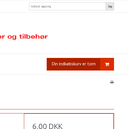
Søg
Din indkøbskurv er tom
6,00 DKK