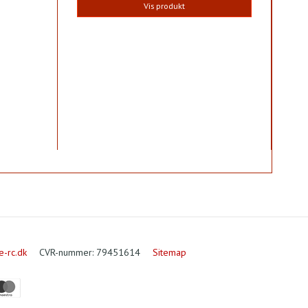
Vis produkt
e-rc.dk
CVR-nummer
:
79451614
Sitemap