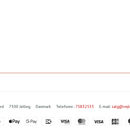
ved
7300 Jelling
Danmark
Telefonnr.
:
75832533
E-mail
:
salg@vejl