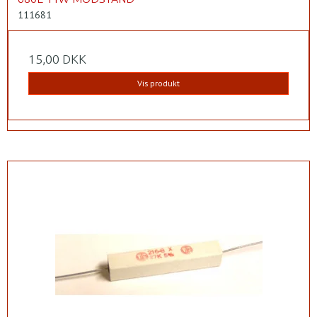
111681
15,00 DKK
Vis produkt