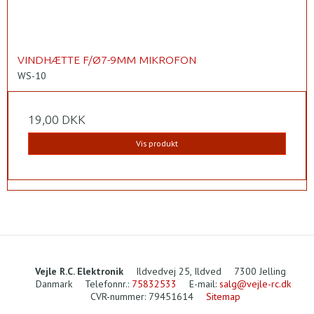
VINDHÆTTE F/Ø7-9MM MIKROFON
WS-10
19,00 DKK
Vis produkt
Vejle R.C. Elektronik
Ildvedvej 25, Ildved
7300 Jelling
Danmark
Telefonnr.
:
75832533
E-mail
:
salg@vejle-rc.dk
CVR-nummer
:
79451614
Sitemap