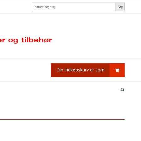
Søg
Din indkøbskurv er tom