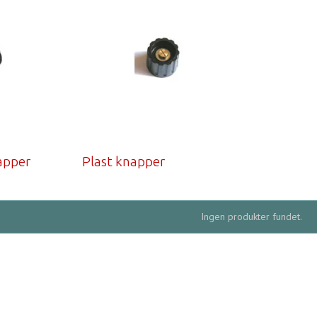
apper
Plast knapper
Ingen produkter fundet.