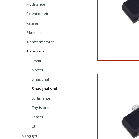
Modstande
Potentiometre
Relæer
Sikringer
Transformatorer
Transistorer
Effekt
Mosfet
Småsignal
Småsignal smd
Sortimenter
Thyristorer
Triacer
UJT
Lys og lyd