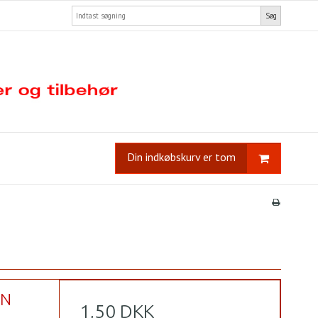
Søg
Din indkøbskurv er tom
PN
1,50 DKK