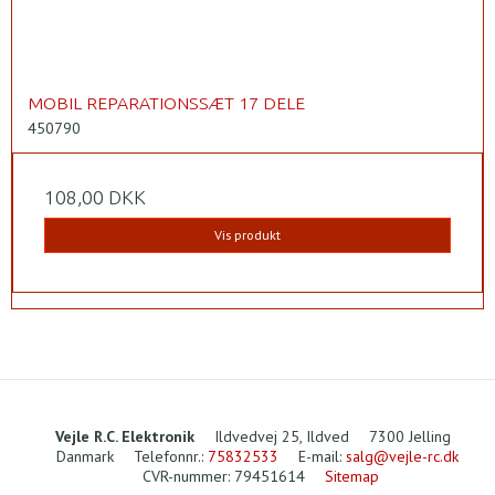
MOBIL REPARATIONSSÆT 17 DELE
450790
108,00 DKK
Vis produkt
Vejle R.C. Elektronik
Ildvedvej 25, Ildved
7300 Jelling
Danmark
Telefonnr.
:
75832533
E-mail
:
salg@vejle-rc.dk
CVR-nummer
:
79451614
Sitemap