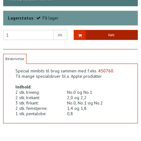
Lagerstatus:
På lager
stk.
Køb
Beskrivelse
Special minibits til brug sammen med f.eks.
450760
.
Til mange specialskruer bl.a. Apple produkter
Indhold:
2 stk. triwing:
No.0 og No.1
2 stk. trekant:
2,0 og 2,2
3 stk. firkant:
No.0, No.1 og No.2
2 stk. femstjerne:
1,4 og 1,8
1 stk. pentalobe:
0,8