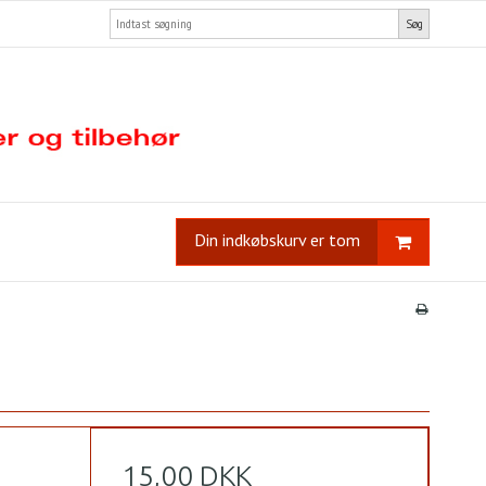
Søg
Din indkøbskurv er tom
15,00 DKK