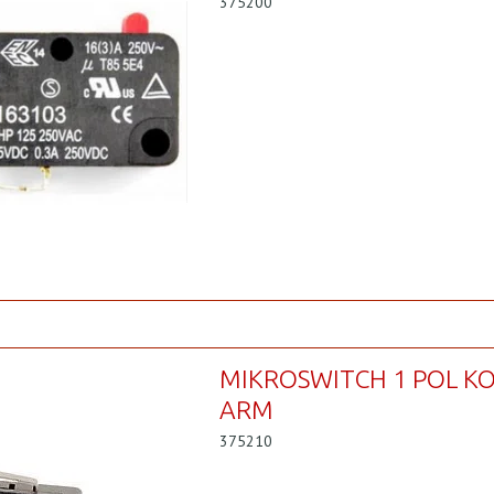
375200
MIKROSWITCH 1 POL K
ARM
375210