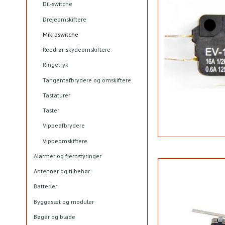
Dil-switche
Drejeomskiftere
Mikroswitche
Reedrør-skydeomskiftere
Ringetryk
Tangentafbrydere og omskiftere
Tastaturer
Taster
Vippeafbrydere
Vippeomskiftere
Alarmer og fjernstyringer
Antenner og tilbehør
Batterier
Byggesæt og moduler
Bøger og blade