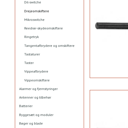
Dil-switche
Drejeomskiftere
Mikroswitche
Reedrør-skydeomskiftere
Ringetryk
Tangentafbrydere og omskiftere
Tastaturer
Taster
Vippeafbrydere
Vippeomskiftere
Alarmer og fjernstyringer
Antenner og tilbehør
Batterier
Byggesæt og moduler
Bøger og blade