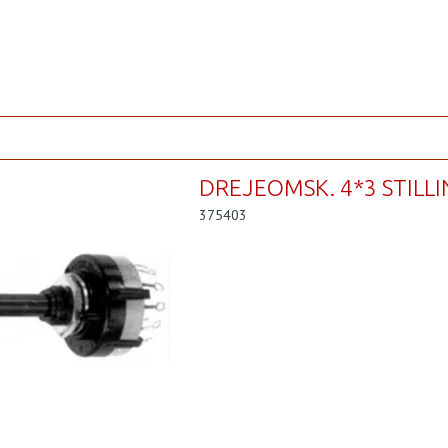
DREJEOMSK. 4*3 STILL
375403