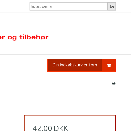
Søg
Din indkøbskurv er tom
42,00 DKK