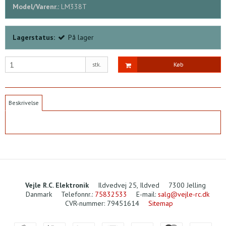
Model/Varenr.:
LM338T
Lagerstatus:
På lager
stk.
Køb
Beskrivelse
Vejle R.C. Elektronik
Ildvedvej 25, Ildved
7300 Jelling
Danmark
Telefonnr.
:
75832533
E-mail
:
salg@vejle-rc.dk
CVR-nummer
:
79451614
Sitemap