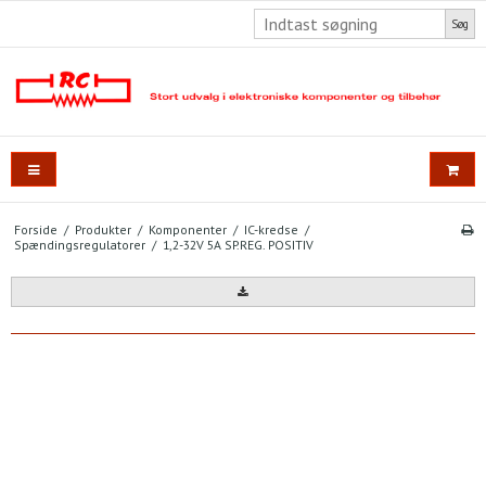
Søg
Forside
/
Produkter
/
Komponenter
/
IC-kredse
/
Spændingsregulatorer
/
1,2-32V 5A SP.REG. POSITIV