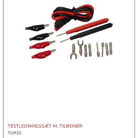
TESTLEDNINGSSÆT M. TILBEHØR
TLM10