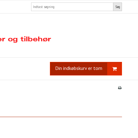
Søg
Din indkøbskurv er tom