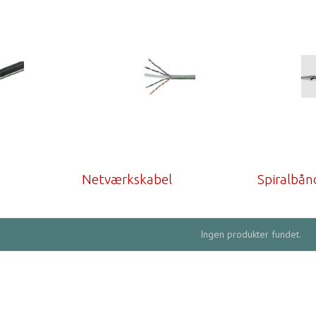
Netværkskabel
Spiralbån
Ingen produkter fundet.