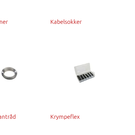
ner
Kabelsokker
antråd
Krympeflex