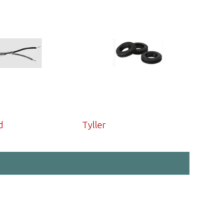
d
Tyller