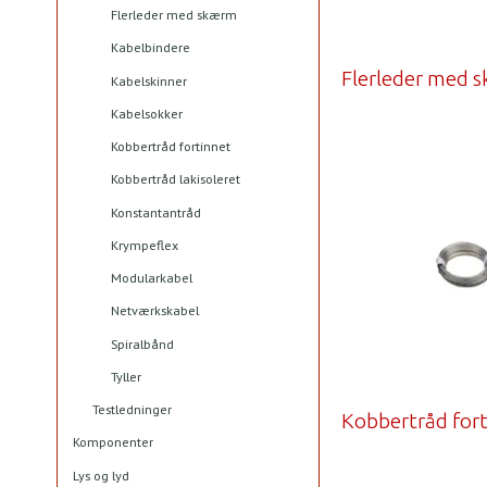
Flerleder med skærm
Kabelbindere
Flerleder med 
Kabelskinner
Kabelsokker
Kobbertråd fortinnet
Kobbertråd lakisoleret
Konstantantråd
Krympeflex
Modularkabel
Netværkskabel
Spiralbånd
Tyller
Testledninger
Kobbertråd for
Komponenter
Lys og lyd