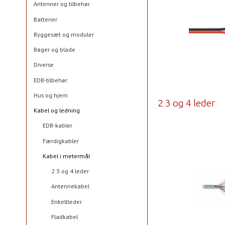
Antenner og tilbehør
Batterier
Byggesæt og moduler
Bøger og blade
Diverse
EDB-tilbehør
Hus og hjem
2 3 og 4 leder
Kabel og ledning
EDB-kabler
Færdigkabler
Kabel i metermål
2 3 og 4 leder
Antennekabel
Enkeltleder
Fladkabel