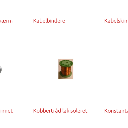
skærm
Kabelbindere
Kabelskin
tinnet
Kobbertråd lakisoleret
Konstant