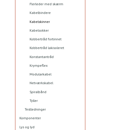
Flerleder med skærm
Kabelbindere
Kabelskinner
Kabelsokker
Kobbertråd fortinnet
Kobbertråd lakisoleret
Konstantantråd
Krympeflex
Modularkabel
Netværkskabel
Spiralbånd
Tyller
Testledninger
Komponenter
Lys og lyd