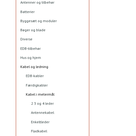
Antenner og tilbehør
Batterier
Byggesæt og moduler
Bøger og blade
Diverse
EDB-tilbehør
Hus og hjem
Kabel og ledning
EDB-kabler
Færdigkabler
Kabel i metermål
2 3 og 4 leder
Antennekabel
Enkeltleder
Fladkabel