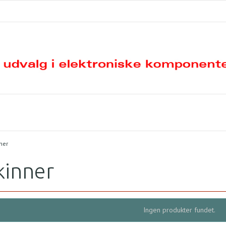
ner
kinner
Ingen produkter fundet.