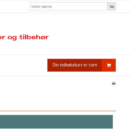
Søg
Din indkøbskurv er tom