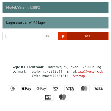
Model/Varenr.:
USBP2
Lagerstatus:
På lager
stk.
Køb
Vejle R.C. Elektronik
Ildvedvej 25, Ildved
7300 Jelling
Danmark
Telefonnr.
:
75832533
E-mail
:
salg@vejle-rc.dk
CVR-nummer
:
79451614
Sitemap