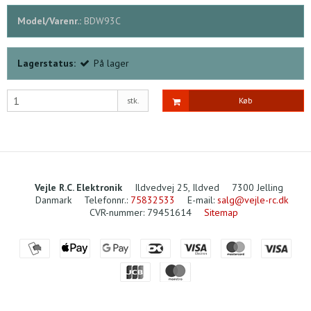
Model/Varenr.:
BDW93C
Lagerstatus:
På lager
stk.
Køb
Vejle R.C. Elektronik
Ildvedvej 25, Ildved
7300 Jelling
Danmark
Telefonnr.
:
75832533
E-mail
:
salg@vejle-rc.dk
CVR-nummer
:
79451614
Sitemap