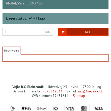
Model/Varenr.:
2N3715
Lagerstatus:
På lager
stk.
Køb
Beskrivelse
Vejle R.C. Elektronik
Ildvedvej 25, Ildved
7300 Jelling
Danmark
Telefonnr.
:
75832533
E-mail
:
salg@vejle-rc.dk
CVR-nummer
:
79451614
Sitemap