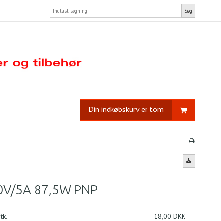
Søg
Din indkøbskurv er tom
40V/5A 87,5W PNP
tk.
18,00 DKK