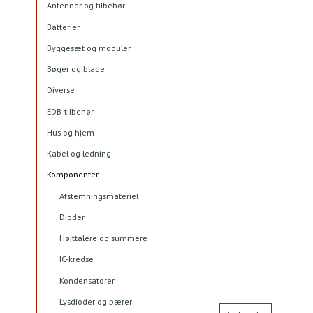
Antenner og tilbehør
Batterier
Byggesæt og moduler
Bøger og blade
Diverse
EDB-tilbehør
Hus og hjem
Kabel og ledning
Komponenter
Afstemningsmateriel
Dioder
Højttalere og summere
IC-kredse
Kondensatorer
Lysdioder og pærer