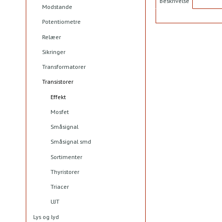
Beskrivelse
Modstande
Potentiometre
Relæer
Sikringer
Transformatorer
Transistorer
Effekt
Mosfet
Småsignal
Småsignal smd
Sortimenter
Thyristorer
Triacer
UJT
Lys og lyd