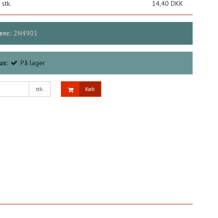
 stk.
14,40 DKK
nr.:
2N4901
us:
På lager
stk.
Køb