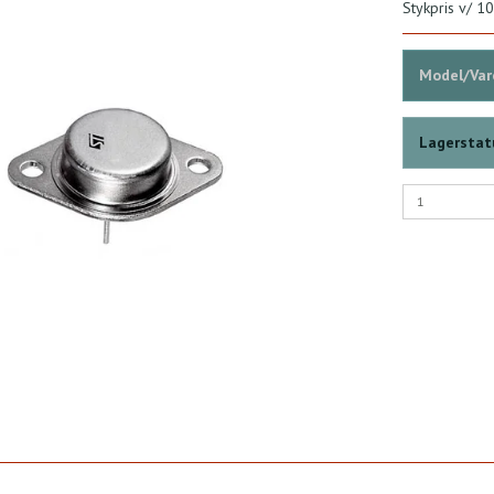
Stykpris v/ 10
Model/Vare
Lagerstat