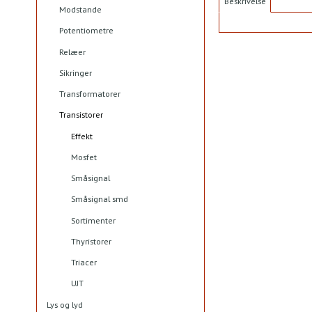
Beskrivelse
Modstande
Potentiometre
Relæer
Sikringer
Transformatorer
Transistorer
Effekt
Mosfet
Småsignal
Småsignal smd
Sortimenter
Thyristorer
Triacer
UJT
Lys og lyd