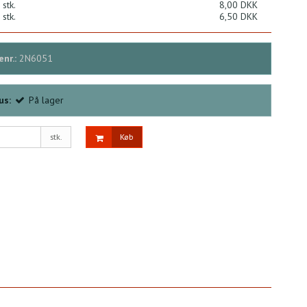
 stk.
8,00 DKK
 stk.
6,50 DKK
nr.:
2N6051
us:
På lager
stk.
Køb