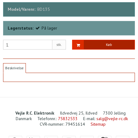
Model/Varenr.:
BD135
Lagerstatus:
På lager
stk.
Køb
Beskrivelse
Vejle R.C. Elektronik
Ildvedvej 25, Ildved
7300 Jelling
Danmark
Telefonnr.
:
75832533
E-mail
:
salg@vejle-rc.dk
CVR-nummer
:
79451614
Sitemap