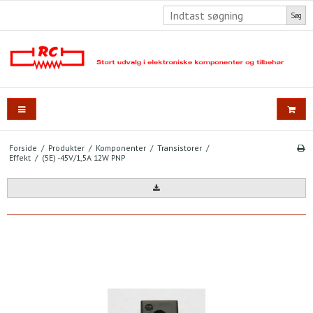
Søg
Forside
/
Produkter
/
Komponenter
/
Transistorer
/
Effekt
/
(5E) -45V/1,5A 12W PNP