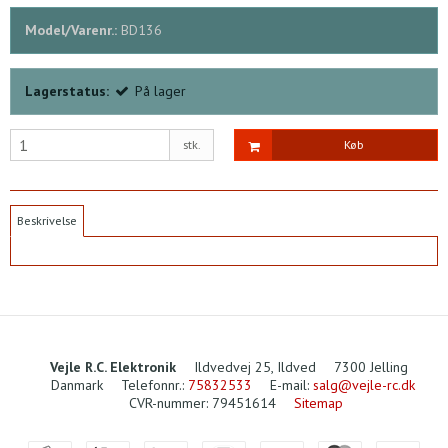
Model/Varenr.:
BD136
Lagerstatus:
På lager
stk.
Køb
Beskrivelse
Vejle R.C. Elektronik
Ildvedvej 25, Ildved
7300 Jelling
Danmark
Telefonnr.
:
75832533
E-mail
:
salg@vejle-rc.dk
CVR-nummer
:
79451614
Sitemap