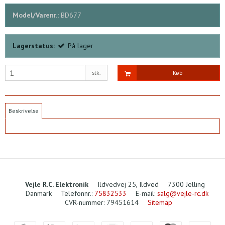
Model/Varenr.:
BD677
Lagerstatus:
På lager
stk.
Køb
Beskrivelse
Vejle R.C. Elektronik
Ildvedvej 25, Ildved
7300 Jelling
Danmark
Telefonnr.
:
75832533
E-mail
:
salg@vejle-rc.dk
CVR-nummer
:
79451614
Sitemap