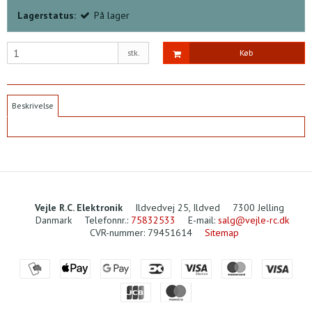
Lagerstatus:
På lager
stk.
Køb
Beskrivelse
Vejle R.C. Elektronik
Ildvedvej 25, Ildved
7300 Jelling
Danmark
Telefonnr.
:
75832533
E-mail
:
salg@vejle-rc.dk
CVR-nummer
:
79451614
Sitemap