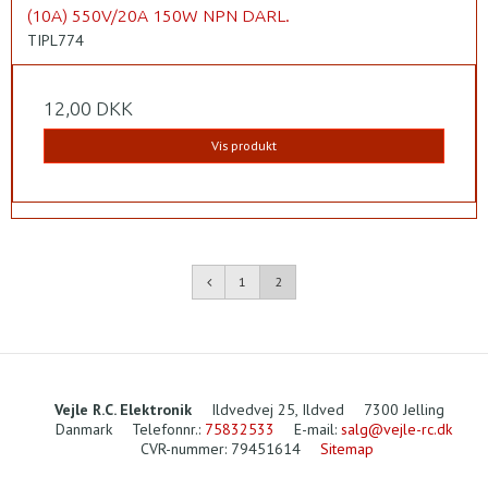
(10A) 550V/20A 150W NPN DARL.
TIPL774
12,00 DKK
Vis produkt
1
2
Vejle R.C. Elektronik
Ildvedvej 25, Ildved
7300 Jelling
Danmark
Telefonnr.
:
75832533
E-mail
:
salg@vejle-rc.dk
CVR-nummer
:
79451614
Sitemap