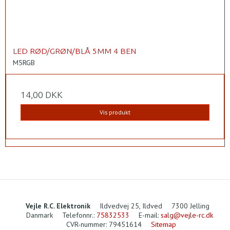
LED RØD/GRØN/BLÅ 5MM 4 BEN
M5RGB
14,00 DKK
Vis produkt
Vejle R.C. Elektronik
Ildvedvej 25, Ildved
7300 Jelling
Danmark
Telefonnr.
:
75832533
E-mail
:
salg@vejle-rc.dk
CVR-nummer
:
79451614
Sitemap