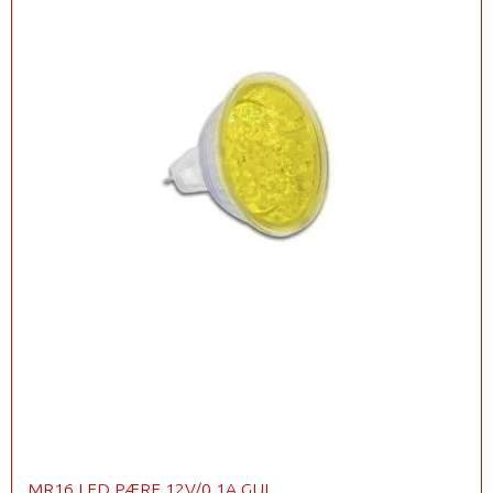
MR16 LED PÆRE 12V/0,1A GUL