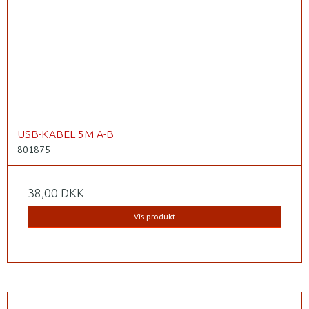
USB-KABEL 5M A-B
801875
38,00 DKK
Vis produkt