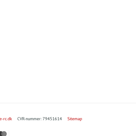
e-rc.dk
CVR-nummer
:
79451614
Sitemap