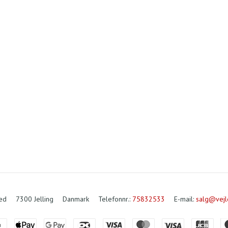
ved
7300 Jelling
Danmark
Telefonnr.
:
75832533
E-mail
:
salg@vejl