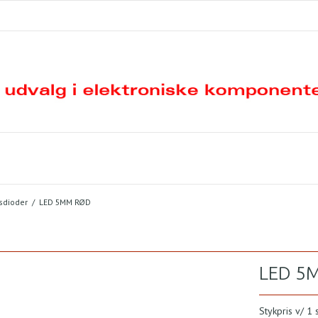
sdioder
/
LED 5MM RØD
LED 5
Stykpris v/ 1 s