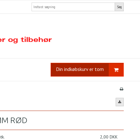
Søg
Din indkøbskurv er tom
MM RØD
tk.
2,00 DKK