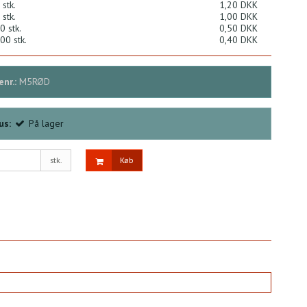
 stk.
1,20 DKK
 stk.
1,00 DKK
0 stk.
0,50 DKK
00 stk.
0,40 DKK
nr.:
M5RØD
us:
På lager
stk.
Køb