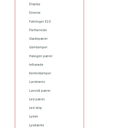
Display
Diverse
Fatninger E10
Flerfarvede
Glødepærer
Glimlamper
Halogen pærer
Infrarøde
Kontrollamper
Lavstrøms
Lavvolt pærer
Led pærer
Led strip
Lysrør
Lysstærke