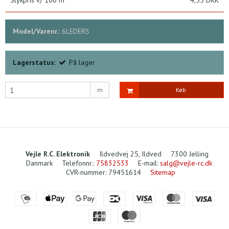
Model/Varenr.:
6LEDERS
Lagerstatus:
På lager
m
Køb
Vejle R.C. Elektronik
Ildvedvej 25, Ildved
7300 Jelling
Danmark
Telefonnr.
:
75832533
E-mail
:
salg@vejle-rc.dk
CVR-nummer
:
79451614
Sitemap