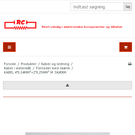
Søg
Forside
/
Produkter
/
Kabel og ledning
/
Kabel i metermål
/
Flerleder med skærm
/
KABEL 4*0,14MM²+2*0,25MM² M. SKÆRM